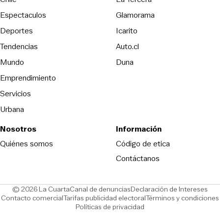
Espectaculos
Glamorama
Opens in new window
Deportes
Icarito
Opens in new window
Tendencias
Auto.cl
Opens in new window
Mundo
Duna
Emprendimiento
Servicios
Urbana
Nosotros
Información
Opens in new
Quiénes somos
Código de etica
Contáctanos
Opens in new window
Ope
© 2026 La Cuarta
Canal de denuncias
Declaración de Intereses
Opens in new window
Opens in new window
Contacto comercial
Tarifas publicidad electoral
Términos y condiciones
Políticas de privacidad