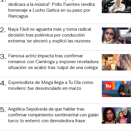
dedicara a la música”: Pollo Fuentes rendirá
homenaje a Lucho Gatica en su paso por
Rancagua
2
.
Naya Fácil no aguanta más y toma radical
decisión tras polémica por conducción
extrema: se sinceró y explicó las razones
3
.
Famosa actriz impacta tras confirmar
romance con Camiroga y exponer reveladora
situación: se acabó tras ‘culpa’ de una colega
4
.
Experiodista de Mega llega a Tu Día como
movilero: fue desvinculado en marzo
5
.
Angélica Sepúlveda da que hablar tras
confirmar rompimiento sentimental con galán
turco: lo enterró con demoledora frase