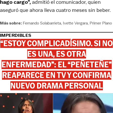
hago cargo”,
admitió el comunicador, quien
aseguró que ahora lleva cuatro meses sin beber.
Más sobre:
Fernando Solabarrieta
Ivette Vergara
Primer Plano
IMPERDIBLES
“ESTOY COMPLICADÍSIMO. SI NO
ES UNA, ES OTRA
ENFERMEDAD”: EL “PEÑETEÑE”
REAPARECE EN TV Y CONFIRMA
NUEVO DRAMA PERSONAL