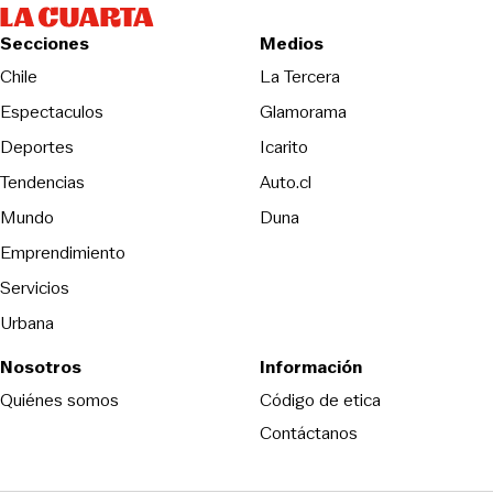
Secciones
Medios
Opens in new wind
Chile
La Tercera
Espectaculos
Glamorama
Opens in new window
Deportes
Icarito
Opens in new window
Tendencias
Auto.cl
Opens in new window
Mundo
Duna
Emprendimiento
Servicios
Urbana
Nosotros
Información
Opens in new
Quiénes somos
Código de etica
Contáctanos