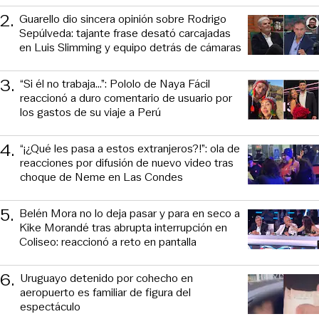
2
.
Guarello dio sincera opinión sobre Rodrigo
Sepúlveda: tajante frase desató carcajadas
en Luis Slimming y equipo detrás de cámaras
3
.
“Si él no trabaja…”: Pololo de Naya Fácil
reaccionó a duro comentario de usuario por
los gastos de su viaje a Perú
4
.
“¡¿Qué les pasa a estos extranjeros?!”: ola de
reacciones por difusión de nuevo video tras
choque de Neme en Las Condes
5
.
Belén Mora no lo deja pasar y para en seco a
Kike Morandé tras abrupta interrupción en
Coliseo: reaccionó a reto en pantalla
6
.
Uruguayo detenido por cohecho en
aeropuerto es familiar de figura del
espectáculo