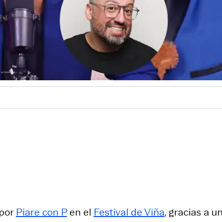
 por
Piare con P
en el
Festival de Viña
, gracias a u