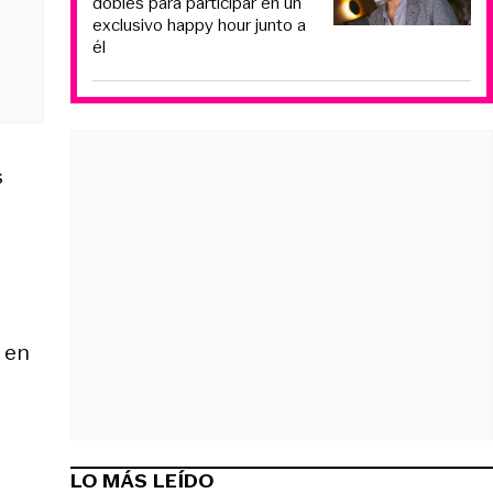
dobles para participar en un
exclusivo happy hour junto a
él
s
 en
LO MÁS LEÍDO