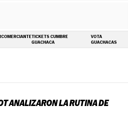
R
COMERCIANTE
TICKETS CUMBRE
VOTA
OPENS IN NEW WINDOW
OPEN
GUACHACA
GUACHACAS
OT ANALIZARON LA RUTINA DE