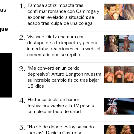
1
.
Famosa actriz impacta tras
las
confirmar romance con Camiroga y
exponer reveladora situación: se
acabó tras ‘culpa’ de una colega
que
2
.
Vivianne Dietz enamora con
destape de alto impacto y genera
inmediatas reacciones en la web: el
comentario que se repitió
3
.
“Me convertí en un cerdo
depresivo”: Arturo Longton muestra
su increíble cambio físico tras bajar
18 kilos
4
.
Histórica dupla de humor
festivalero vuelve a la TV pese a
complejo estado de salud
5
.
“No sé de dónde estoy sacando
fuerzas”: Daniela Castro se