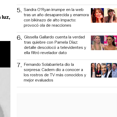
5
.
Sandra O’Ryan irrumpe en la web
tras un año desaparecida y enamora
 luz,
con bikinazo de alto impacto:
provocó ola de reacciones
6
.
Gissella Gallardo cuenta la verdad
tras quiebre con Pamela Díaz:
detalle descolocó a televidentes y
ella filtró revelador dato
7
.
Fernando Solabarrieta dio la
sorpresa: Cadem dio a conocer a
los rostros de TV más conocidos y
mejor evaluados