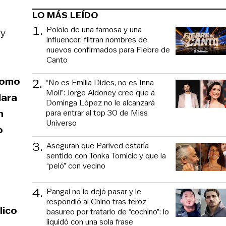
LO MÁS LEÍDO
1
.
Pololo de una famosa y una
 y
influencer: filtran nombres de
nuevos confirmados para Fiebre de
Canto
 como
2
.
“No es Emilia Dides, no es Inna
Moll”: Jorge Aldoney cree que a
lara
Dominga López no le alcanzará
n
para entrar al top 30 de Miss
Universo
o
3
.
Aseguran que Parived estaría
sentido con Tonka Tomicic y que la
“peló” con vecino
4
.
Pangal no lo dejó pasar y le
respondió al Chino tras feroz
lico
basureo por tratarlo de “cochino”: lo
liquidó con una sola frase