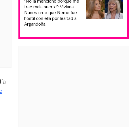
“No la menciono porque me
trae mala suerte”: Viviana
Nunes cree que Neme fue
hostil con ella por lealtad a
Argandoña
día
o