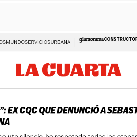
CONSTRUCTO
OS
MUNDO
SERVICIOS
URBANA
.”: EX CQC QUE DENUNCIÓ A SEBA
NA
uto silencio, he respetado todas las etapas j