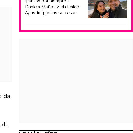
“¡Juntos por siempre!”:
Daniela Muñoz y el alcalde
Agustín Iglesias se casan
dida
arla