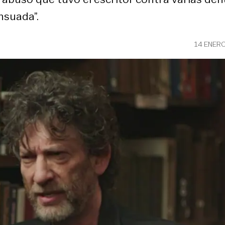
nsuada”.
14 ENER