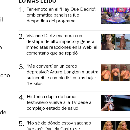
LO MÁS LEÍDO
1
.
Terremoto en el “Hay Que Decirlo”:
emblemática panelista fue
il
despedida del programa
2
.
Vivianne Dietz enamora con
destape de alto impacto y genera
a
inmediatas reacciones en la web: el
comentario que se repitió
3
.
“Me convertí en un cerdo
depresivo”: Arturo Longton muestra
echo
su increíble cambio físico tras bajar
18 kilos
4
.
Histórica dupla de humor
festivalero vuelve a la TV pese a
complejo estado de salud
 de
5
.
“No sé de dónde estoy sacando
fuerzas”: Daniela Castro se