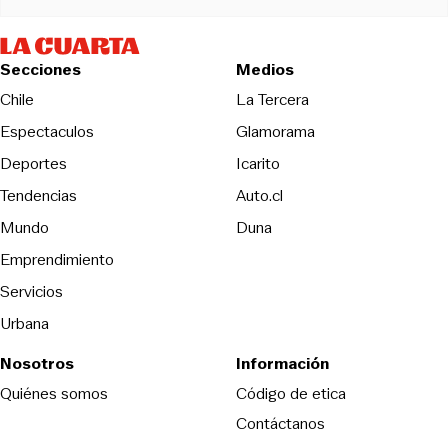
Secciones
Medios
Opens in new wind
Chile
La Tercera
Espectaculos
Glamorama
Opens in new window
Deportes
Icarito
Opens in new window
Tendencias
Auto.cl
Opens in new window
Mundo
Duna
Emprendimiento
Servicios
Urbana
Nosotros
Información
Opens in new
Quiénes somos
Código de etica
Contáctanos