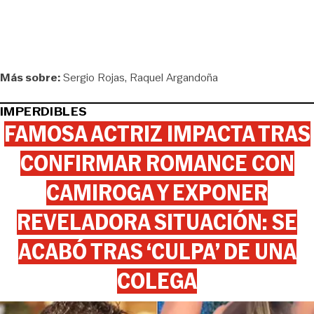
Más sobre:
Sergio Rojas
Raquel Argandoña
IMPERDIBLES
FAMOSA ACTRIZ IMPACTA TRAS
CONFIRMAR ROMANCE CON
CAMIROGA Y EXPONER
REVELADORA SITUACIÓN: SE
ACABÓ TRAS ‘CULPA’ DE UNA
COLEGA