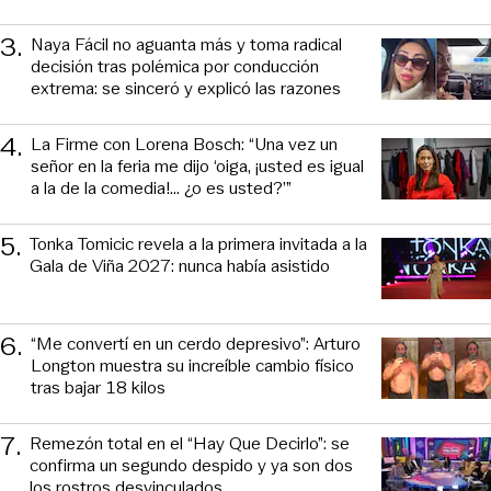
3
.
Naya Fácil no aguanta más y toma radical
decisión tras polémica por conducción
extrema: se sinceró y explicó las razones
4
.
La Firme con Lorena Bosch: “Una vez un
señor en la feria me dijo ‘oiga, ¡usted es igual
a la de la comedia!... ¿o es usted?’”
5
.
Tonka Tomicic revela a la primera invitada a la
Gala de Viña 2027: nunca había asistido
6
.
“Me convertí en un cerdo depresivo”: Arturo
Longton muestra su increíble cambio físico
tras bajar 18 kilos
7
.
Remezón total en el “Hay Que Decirlo”: se
confirma un segundo despido y ya son dos
los rostros desvinculados