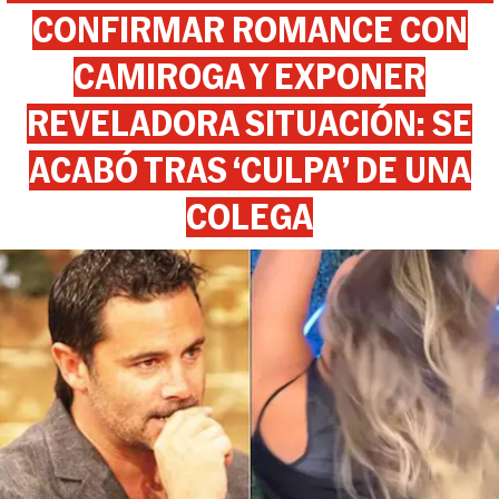
CONFIRMAR ROMANCE CON
CAMIROGA Y EXPONER
REVELADORA SITUACIÓN: SE
ACABÓ TRAS ‘CULPA’ DE UNA
COLEGA
View this post on Instagram