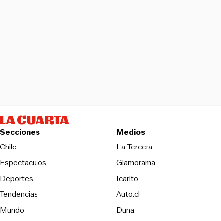
Secciones
Medios
Opens in new wind
Chile
La Tercera
Espectaculos
Glamorama
Opens in new window
Deportes
Icarito
Opens in new window
Tendencias
Auto.cl
Opens in new window
Mundo
Duna