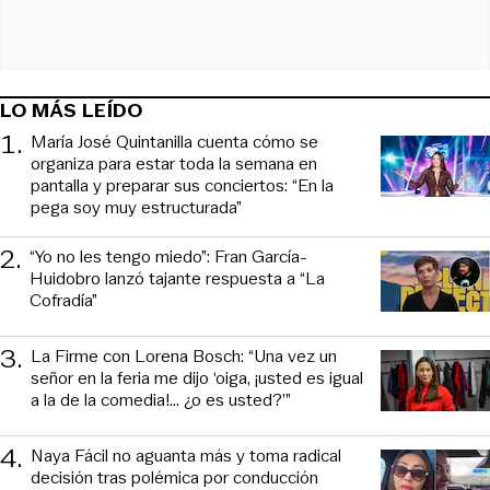
LO MÁS LEÍDO
1
.
María José Quintanilla cuenta cómo se
organiza para estar toda la semana en
pantalla y preparar sus conciertos: “En la
pega soy muy estructurada”
2
.
“Yo no les tengo miedo”: Fran García-
Huidobro lanzó tajante respuesta a “La
Cofradía”
3
.
La Firme con Lorena Bosch: “Una vez un
señor en la feria me dijo ‘oiga, ¡usted es igual
a la de la comedia!... ¿o es usted?’”
4
.
Naya Fácil no aguanta más y toma radical
decisión tras polémica por conducción