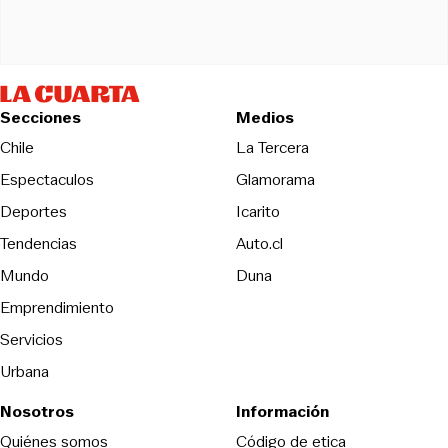
Secciones
Medios
Opens in new wind
Chile
La Tercera
Espectaculos
Glamorama
Opens in new window
Deportes
Icarito
Opens in new window
Tendencias
Auto.cl
Opens in new window
Mundo
Duna
Emprendimiento
Servicios
Urbana
Nosotros
Información
Opens in new
Quiénes somos
Código de etica