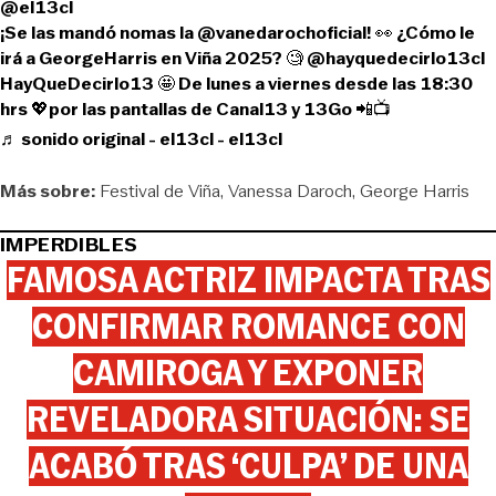
@el13cl
¡Se las mandó nomas la @vanedarochoficial! 👀 ¿Cómo le
irá a GeorgeHarris en Viña 2025? 🧐 @hayquedecirlo13cl
HayQueDecirlo13 🤩 De lunes a viernes desde las 18:30
hrs 💖por las pantallas de Canal13 y 13Go 📲📺
♬ sonido original - el13cl - el13cl
Más sobre:
Festival de Viña
Vanessa Daroch
George Harris
IMPERDIBLES
FAMOSA ACTRIZ IMPACTA TRAS
CONFIRMAR ROMANCE CON
CAMIROGA Y EXPONER
REVELADORA SITUACIÓN: SE
ACABÓ TRAS ‘CULPA’ DE UNA