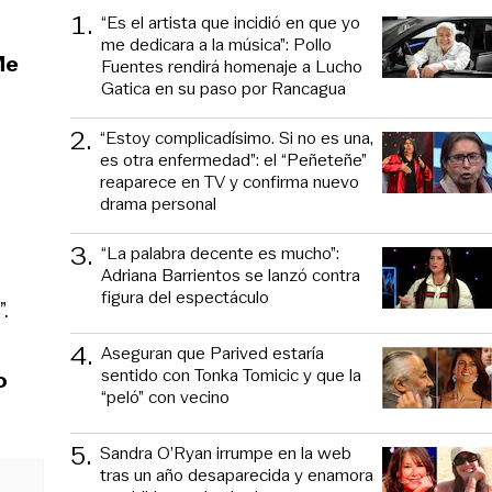
1
.
“Es el artista que incidió en que yo
me dedicara a la música”: Pollo
Me
Fuentes rendirá homenaje a Lucho
Gatica en su paso por Rancagua
2
.
“Estoy complicadísimo. Si no es una,
es otra enfermedad”: el “Peñeteñe”
reaparece en TV y confirma nuevo
drama personal
3
.
“La palabra decente es mucho”:
Adriana Barrientos se lanzó contra
figura del espectáculo
”.
4
.
Aseguran que Parived estaría
sentido con Tonka Tomicic y que la
o
“peló” con vecino
5
.
Sandra O’Ryan irrumpe en la web
tras un año desaparecida y enamora