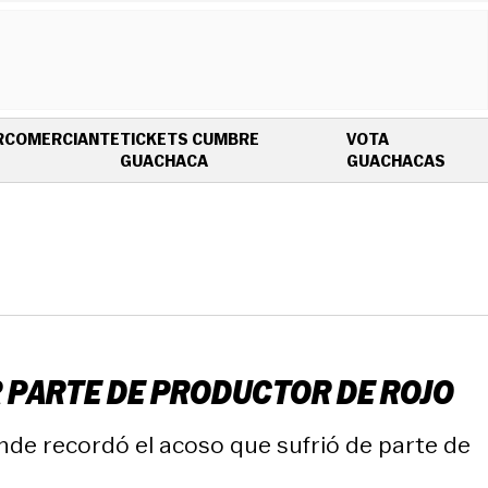
R
COMERCIANTE
TICKETS CUMBRE
VOTA
OPENS IN NEW WINDOW
OPEN
GUACHACA
GUACHACAS
R PARTE DE PRODUCTOR DE ROJO
nde recordó el acoso que sufrió de parte de