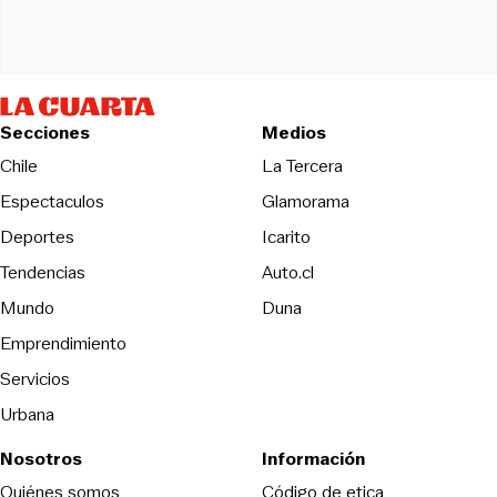
Secciones
Medios
Opens in new wind
Chile
La Tercera
Espectaculos
Glamorama
Opens in new window
Deportes
Icarito
Opens in new window
Tendencias
Auto.cl
Opens in new window
Mundo
Duna
Emprendimiento
Servicios
Urbana
Nosotros
Información
Opens in new
Quiénes somos
Código de etica