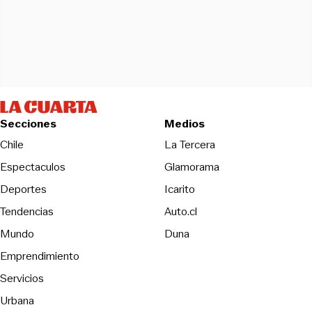
Secciones
Medios
Opens in new wind
Chile
La Tercera
Espectaculos
Glamorama
Opens in new window
Deportes
Icarito
Opens in new window
Tendencias
Auto.cl
Opens in new window
Mundo
Duna
Emprendimiento
Servicios
Urbana