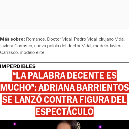
Más sobre:
Romance
Doctor Vidal
Pedro Vidal
cirujano Vidal
Javiera Carrasco
nueva polola del doctor Vidal
modelo Javiera
Carrasco
modelo elite
IMPERDIBLES
“LA PALABRA DECENTE ES
MUCHO”: ADRIANA BARRIENTOS
SE LANZÓ CONTRA FIGURA DEL
ESPECTÁCULO