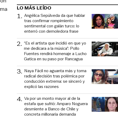
ión
LO MÁS LEÍDO
lema
1
.
Angélica Sepúlveda da que hablar
tras confirmar rompimiento
sentimental con galán turco: lo
enterró con demoledora frase
2
.
“Es el artista que incidió en que yo
me dedicara a la música”: Pollo
Fuentes rendirá homenaje a Lucho
Gatica en su paso por Rancagua
3
.
Naya Fácil no aguanta más y toma
radical decisión tras polémica por
conducción extrema: se sinceró y
explicó las razones
4
.
Va por un monto mayor al de la
estafa que sufrió: Amparo Noguera
desmiente a Banco de Chile y
concreta millonaria demanda