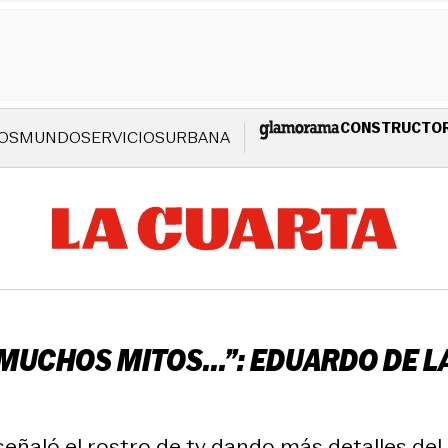
CONSTRUCTO
OS
MUNDO
SERVICIOS
URBANA
UCHOS MITOS...”: EDUARDO DE LA 
ñaló el rostro de tv dando más detalles del 