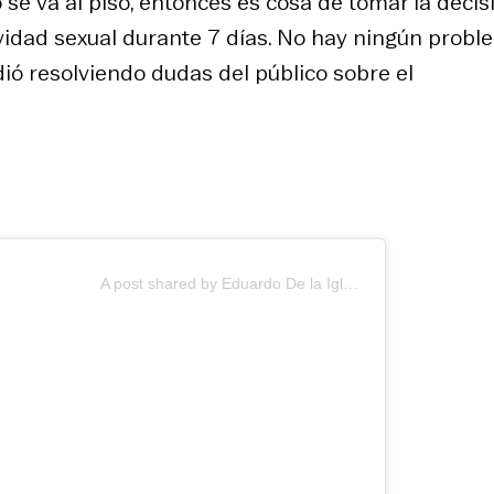
o se va al piso, entonces es cosa de tomar la decis
ividad sexual durante 7 días. No hay ningún prob
dió resolviendo dudas del público sobre el
A post shared by Eduardo De la Iglesia (@eduardodelaiglesia)