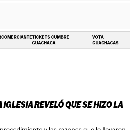
R
COMERCIANTE
TICKETS CUMBRE
VOTA
OPENS IN NEW WINDOW
OPEN
GUACHACA
GUACHACAS
IGLESIA REVELÓ QUE SE HIZO LA
procedimiento y las razones que lo llevaron