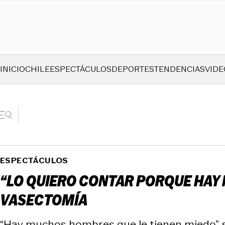
INICIO
CHILE
ESPECTÁCULOS
DEPORTES
TENDENCIAS
VIDE
ESPECTÁCULOS
“LO QUIERO CONTAR PORQUE HAY M
VASECTOMÍA
“Hay muchos hombres que le tienen miedo”, se