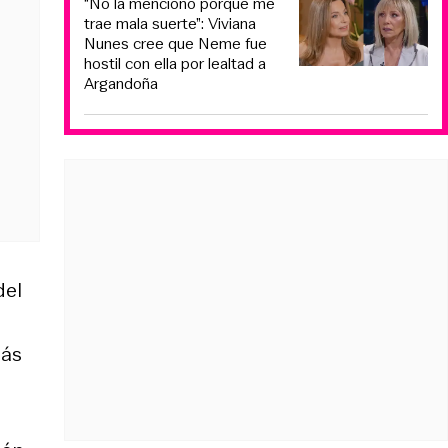
“No la menciono porque me
trae mala suerte”: Viviana
Nunes cree que Neme fue
hostil con ella por lealtad a
Argandoña
del
más