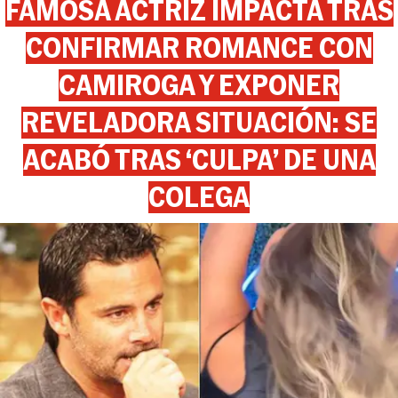
FAMOSA ACTRIZ IMPACTA TRAS
CONFIRMAR ROMANCE CON
CAMIROGA Y EXPONER
REVELADORA SITUACIÓN: SE
ACABÓ TRAS ‘CULPA’ DE UNA
COLEGA
View this post on Instagram