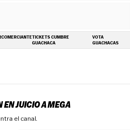
R
COMERCIANTE
TICKETS CUMBRE
VOTA
OPENS IN NEW WINDOW
OPEN
GUACHACA
GUACHACAS
EN JUICIO A MEGA
tra el canal.