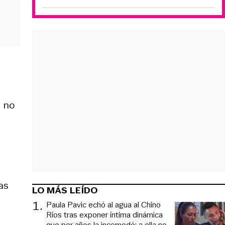
l no
as
LO MÁS LEÍDO
1
.
Paula Pavic echó al agua al Chino
Ríos tras exponer íntima dinámica
que por años la incomodó: a ella no