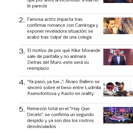
le parecía
2
.
Famosa actriz impacta tras
confirmar romance con Camiroga y
exponer reveladora situación: se
acabó tras ‘culpa’ de una colega
3
.
El motivo de por qué Kike Morandé
sale de pantalla y no animará
Detrás del Muro: este será su
reemplazo
4
.
“Ya pasó, ya fue...”: Álvaro Ballero se
sinceró sobre el beso entre Ludmila
Ksenofontova y Kaoto en reality
5
.
Remezón total en el “Hay Que
Decirlo”: se confirma un segundo
despido y ya son dos los rostros
desvinculados