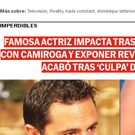
Más sobre:
Televisión
Reality
karla constant
dominique lattimo
IMPERDIBLES
FAMOSA ACTRIZ IMPACTA TR
CON CAMIROGA Y EXPONER REV
ACABÓ TRAS ‘CULPA’ 