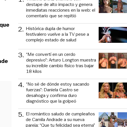
destape de alto impacto y genera
inmediatas reacciones en la web: el
comentario que se repitió
 que
2
.
Histórica dupla de humor
festivalero vuelve a la TV pese a
complejo estado de salud
3
.
“Me convertí en un cerdo
depresivo”: Arturo Longton muestra
nde
su increíble cambio físico tras bajar
18 kilos
4
.
“No sé de dónde estoy sacando
fuerzas”: Daniela Castro se
desahoga y confirma duro
diagnóstico que la golpeó
5
.
El romántico saludo de cumpleaños
de Camila Andrade a su nueva
pareja: “Que tu felicidad sea eterna”