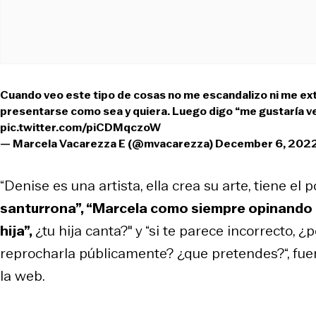
Cuando veo este tipo de cosas no me escandalizo ni me extr
presentarse como sea y quiera. Luego digo “me gustaría ver
pic.twitter.com/piCDMqczoW
— Marcela Vacarezza E (@mvacarezza)
December 6, 202
“Denise es una artista, ella crea su arte, tiene el 
santurrona”, “Marcela como siempre opinando de 
hija”,
¿tu hija canta?" y “si te parece incorrecto,
reprocharla públicamente? ¿que pretendes?“, fue
la web.