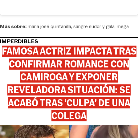
Más sobre:
maria josé quintanilla
sangre sudor y gala
mega
IMPERDIBLES
FAMOSA ACTRIZ IMPACTA TRAS
CONFIRMAR ROMANCE CON
CAMIROGA Y EXPONER
REVELADORA SITUACIÓN: SE
ACABÓ TRAS ‘CULPA’ DE UNA
COLEGA