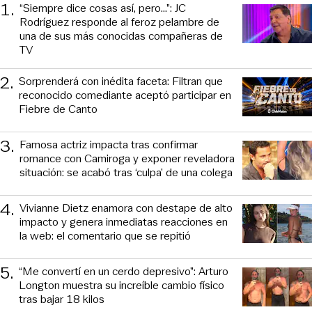
1
.
“Siempre dice cosas así, pero...”: JC
Rodríguez responde al feroz pelambre de
una de sus más conocidas compañeras de
TV
2
.
Sorprenderá con inédita faceta: Filtran que
reconocido comediante aceptó participar en
Fiebre de Canto
3
.
Famosa actriz impacta tras confirmar
romance con Camiroga y exponer reveladora
situación: se acabó tras ‘culpa’ de una colega
4
.
Vivianne Dietz enamora con destape de alto
impacto y genera inmediatas reacciones en
la web: el comentario que se repitió
5
.
“Me convertí en un cerdo depresivo”: Arturo
Longton muestra su increíble cambio físico
tras bajar 18 kilos