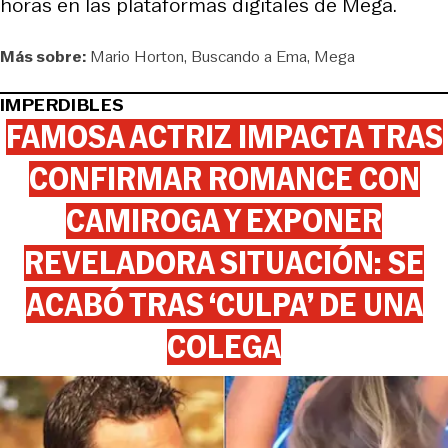
horas en las plataformas digitales de Mega.
Más sobre:
Mario Horton
Buscando a Ema
Mega
IMPERDIBLES
FAMOSA ACTRIZ IMPACTA TRAS
CONFIRMAR ROMANCE CON
CAMIROGA Y EXPONER
REVELADORA SITUACIÓN: SE
ACABÓ TRAS ‘CULPA’ DE UNA
COLEGA