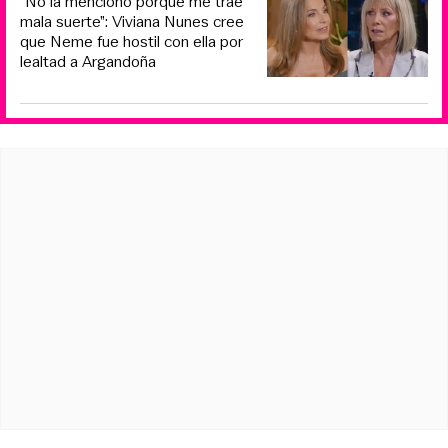
“No la menciono porque me trae
mala suerte”: Viviana Nunes cree
que Neme fue hostil con ella por
lealtad a Argandoña