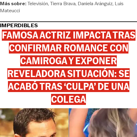
Más sobre:
Televisión
Tierra Brava
Daniela Aránguiz
Luis
Mateucci
IMPERDIBLES
FAMOSA ACTRIZ IMPACTA TRAS
CONFIRMAR ROMANCE CON
CAMIROGA Y EXPONER
REVELADORA SITUACIÓN: SE
ACABÓ TRAS ‘CULPA’ DE UNA
COLEGA