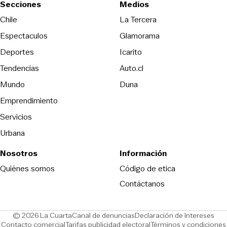
Secciones
Medios
Opens in new wind
Chile
La Tercera
Espectaculos
Glamorama
Opens in new window
Deportes
Icarito
Opens in new window
Tendencias
Auto.cl
Opens in new window
Mundo
Duna
Emprendimiento
Servicios
Urbana
Nosotros
Información
Opens in new
Quiénes somos
Código de etica
Contáctanos
Opens in new window
Ope
© 2026 La Cuarta
Canal de denuncias
Declaración de Intereses
Opens in new window
Opens in new window
Contacto comercial
Tarifas publicidad electoral
Términos y condiciones