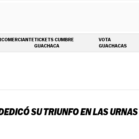
R
COMERCIANTE
TICKETS CUMBRE
VOTA
OPENS IN NEW WINDOW
OPEN
GUACHACA
GUACHACAS
DEDICÓ SU TRIUNFO EN LAS URNAS