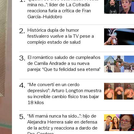
mina no...”: líder de La Cofradía
reacciona furia a crítica de Fran
García-Huidobro
2
.
Histórica dupla de humor
festivalero vuelve a la TV pese a
complejo estado de salud
3
.
El romántico saludo de cumpleaños
de Camila Andrade a su nueva
pareja: “Que tu felicidad sea eterna”
4
.
“Me convertí en un cerdo
depresivo”: Arturo Longton muestra
su increíble cambio físico tras bajar
18 kilos
5
.
“Mi mamá nunca ha sido...”: hijo de
Alejandra Herrera sale en defensa
de la actriz y reacciona a dardo de
Dra. Cordero