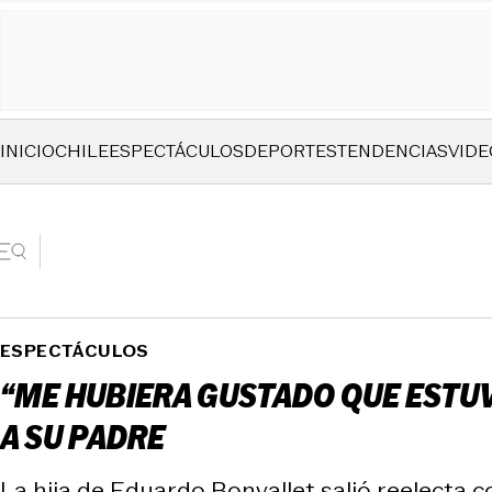
INICIO
CHILE
ESPECTÁCULOS
DEPORTES
TENDENCIAS
VIDE
ESPECTÁCULOS
“ME HUBIERA GUSTADO QUE ESTUV
A SU PADRE
La hija de Eduardo Bonvallet salió reelecta