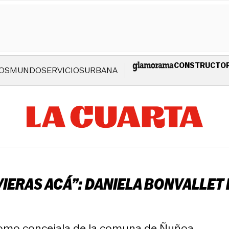
CONSTRUCTO
OS
MUNDO
SERVICIOS
URBANA
IERAS ACÁ”: DANIELA BONVALLET 
 como concejala de la comuna de Ñuñoa.