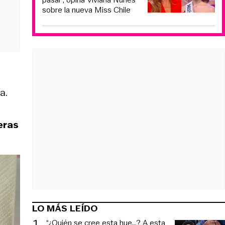
sobre la nueva Miss Chile
a.
eras
LO MÁS LEÍDO
1
.
“¿Quién se cree esta hue...? A esta