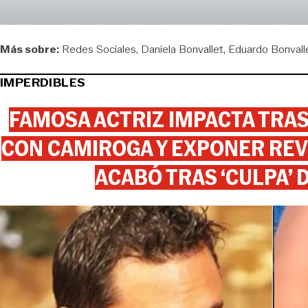
Más sobre:
Redes Sociales
Daniela Bonvallet
Eduardo Bonvall
IMPERDIBLES
FAMOSA ACTRIZ IMPACTA TR
CON CAMIROGA Y EXPONER REV
ACABÓ TRAS ‘CULPA’ 