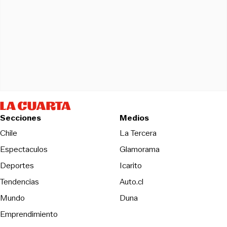
Secciones
Medios
Opens in new wind
Chile
La Tercera
Espectaculos
Glamorama
Opens in new window
Deportes
Icarito
Opens in new window
Tendencias
Auto.cl
Opens in new window
Mundo
Duna
Emprendimiento