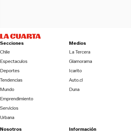
Secciones
Medios
Opens in new wind
Chile
La Tercera
Espectaculos
Glamorama
Opens in new window
Deportes
Icarito
Opens in new window
Tendencias
Auto.cl
Opens in new window
Mundo
Duna
Emprendimiento
Servicios
Urbana
Nosotros
Información