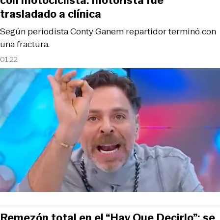
con motociclista: motorista fue
trasladado a clínica
Según periodista Conty Ganem repartidor terminó con
una fractura.
01:22
Remezón total en el “Hay Que Decirlo”: se