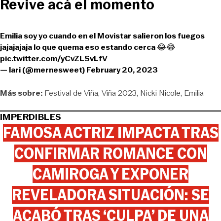
Revive acá el momento
Emilia soy yo cuando en el Movistar salieron los fuegos
jajajajaja lo que quema eso estando cerca 😂😂
pic.twitter.com/yCvZLSvLfV
— lari (@mernesweet)
February 20, 2023
Más sobre:
Festival de Viña
Viña 2023
Nicki Nicole
Emilia
IMPERDIBLES
FAMOSA ACTRIZ IMPACTA TRAS
CONFIRMAR ROMANCE CON
CAMIROGA Y EXPONER
REVELADORA SITUACIÓN: SE
ACABÓ TRAS ‘CULPA’ DE UNA