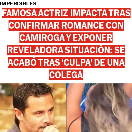
IMPERDIBLES
FAMOSA ACTRIZ IMPACTA TRAS
CONFIRMAR ROMANCE CON
CAMIROGA Y EXPONER
REVELADORA SITUACIÓN: SE
ACABÓ TRAS ‘CULPA’ DE UNA
COLEGA
View this post on Instagram