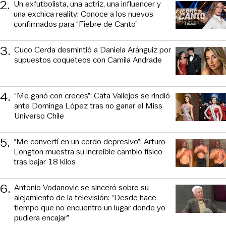
2
.
Un exfutbolista, una actriz, una influencer y
una exchica reality: Conoce a los nuevos
confirmados para “Fiebre de Canto”
3
.
Cuco Cerda desmintió a Daniela Aránguiz por
supuestos coqueteos con Camila Andrade
4
.
“Me ganó con creces”: Cata Vallejos se rindió
ante Dominga López tras no ganar el Miss
Universo Chile
5
.
“Me convertí en un cerdo depresivo”: Arturo
Longton muestra su increíble cambio físico
tras bajar 18 kilos
6
.
Antonio Vodanovic se sinceró sobre su
alejamiento de la televisión: “Desde hace
tiempo que no encuentro un lugar donde yo
pudiera encajar”