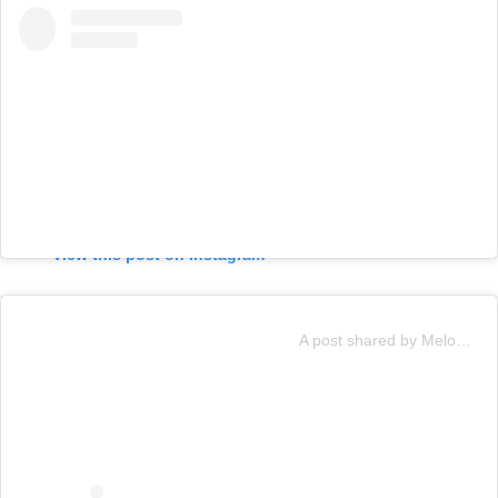
View this post on Instagram
A post shared by Melody (@soyyomelody)