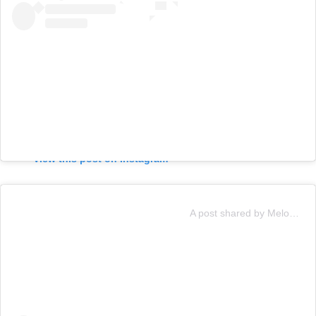
View this post on Instagram
A post shared by Melody (@soyyomelody)