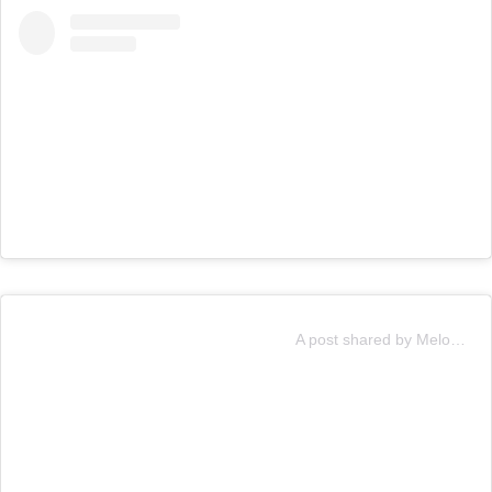
View this post on Instagram
A post shared by Melody (@soyyomelody)