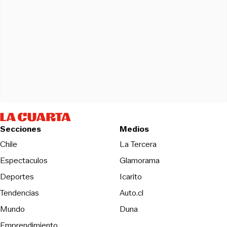
Secciones
Medios
Opens in new wind
Chile
La Tercera
Espectaculos
Glamorama
Opens in new window
Deportes
Icarito
Opens in new window
Tendencias
Auto.cl
Opens in new window
Mundo
Duna
Emprendimiento