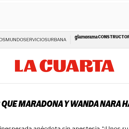
CONSTRUCTO
OS
MUNDO
SERVICIOS
URBANA
 QUE MARADONA Y WANDA NARA HA
 inesperada anécdota sin anestesia. “¡Unos rui