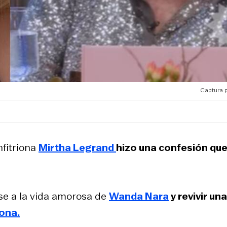
Captura p
nfitriona
Mirtha Legrand
hizo una confesión qu
rse a la vida amorosa de
Wanda Nara
y revivir una
ona.