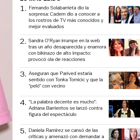
1
.
Fernando Solabarrieta dio la
sorpresa: Cadem dio a conocer a
los rostros de TV más conocidos y
mejor evaluados
2
.
Sandra O’Ryan irrumpe en la web
tras un año desaparecida y enamora
con bikinazo de alto impacto:
provocó ola de reacciones
3
.
Aseguran que Parived estaría
sentido con Tonka Tomicic y que la
“peló” con vecino
4
.
“La palabra decente es mucho”:
Adriana Barrientos se lanzó contra
figura del espectáculo
5
.
Daniela Ramírez se cansó de las
críticas y amenazó con demandar a