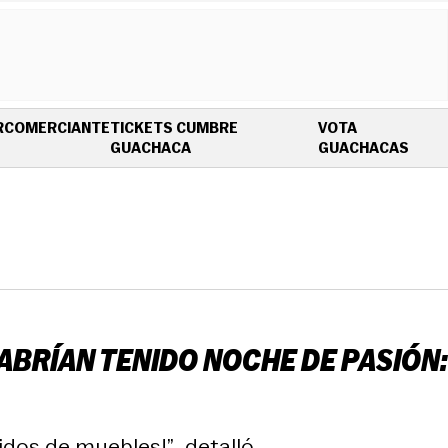
R
COMERCIANTE
TICKETS CUMBRE
VOTA
OPENS IN NEW WINDOW
OPEN
GUACHACA
GUACHACAS
BRÍAN TENIDO NOCHE DE PASIÓN:
dos de muebles!” , detalló.