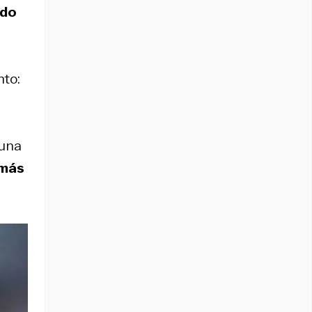
ado
nto:
 una
 más