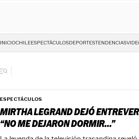
INICIO
CHILE
ESPECTÁCULOS
DEPORTES
TENDENCIAS
VIDE
ESPECTÁCULOS
MIRTHA LEGRAND DEJÓ ENTREVER
“NO ME DEJARON DORMIR...”
La leyenda de la televisión trasandina reveló