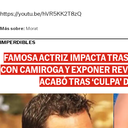
https://youtu.be/hVR5KK2T8zQ
Más sobre:
Morat
IMPERDIBLES
FAMOSA ACTRIZ IMPACTA TR
CON CAMIROGA Y EXPONER REV
ACABÓ TRAS ‘CULPA’ 