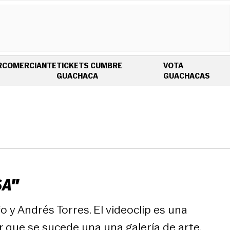
R
COMERCIANTE
TICKETS CUMBRE
VOTA
OPENS IN NEW WINDOW
OPEN
GUACHACA
GUACHACAS
SA"
 y Andrés Torres. El videoclip es una
 que se sucede una una galería de arte.