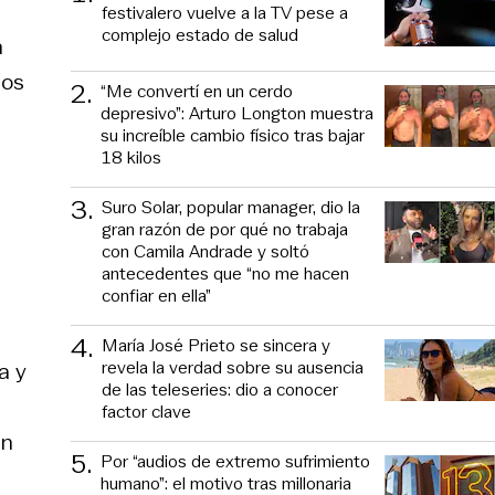
festivalero vuelve a la TV pese a
complejo estado de salud
n
los
2
.
“Me convertí en un cerdo
depresivo”: Arturo Longton muestra
su increíble cambio físico tras bajar
18 kilos
3
.
Suro Solar, popular manager, dio la
gran razón de por qué no trabaja
con Camila Andrade y soltó
antecedentes que “no me hacen
confiar en ella”
4
.
María José Prieto se sincera y
revela la verdad sobre su ausencia
a y
de las teleseries: dio a conocer
factor clave
én
5
.
Por “audios de extremo sufrimiento
humano”: el motivo tras millonaria