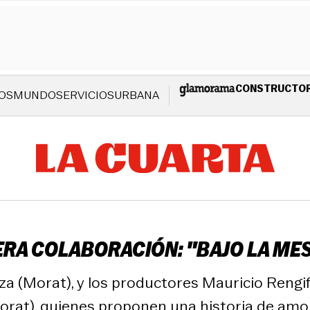
CONSTRUCTO
OS
MUNDO
SERVICIOS
URBANA
ERA COLABORACIÓN: "BAJO LA ME
a (Morat), y los productores Mauricio Rengifo
orat), quienes proponen una historia de amor