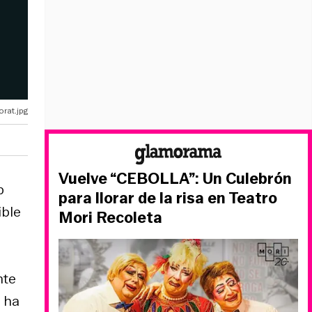
rat.jpg
Vuelve “CEBOLLA”: Un Culebrón
p
para llorar de la risa en Teatro
ible
Mori Recoleta
nte
' ha