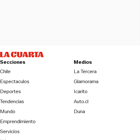
Secciones
Medios
Opens in new wind
Chile
La Tercera
Espectaculos
Glamorama
Opens in new window
Deportes
Icarito
Opens in new window
Tendencias
Auto.cl
Opens in new window
Mundo
Duna
Emprendimiento
Servicios