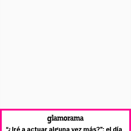
“¿Iré a actuar alguna vez más?”: el día