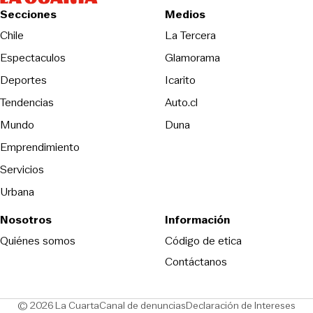
Secciones
Medios
Opens in new wind
Chile
La Tercera
Espectaculos
Glamorama
Opens in new window
Deportes
Icarito
Opens in new window
Tendencias
Auto.cl
Opens in new window
Mundo
Duna
Emprendimiento
Servicios
Urbana
Nosotros
Información
Opens in new
Quiénes somos
Código de etica
Contáctanos
Opens in new window
Ope
© 2026 La Cuarta
Canal de denuncias
Declaración de Intereses