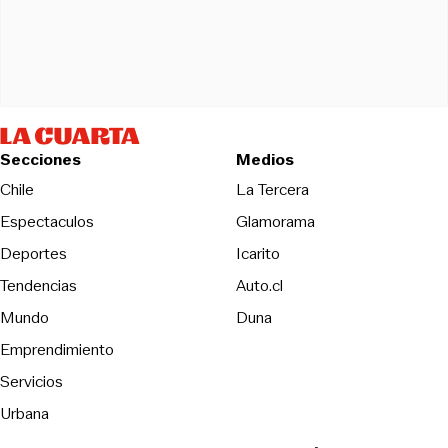
Secciones
Medios
Opens in new wind
Chile
La Tercera
Espectaculos
Glamorama
Opens in new window
Deportes
Icarito
Opens in new window
Tendencias
Auto.cl
Opens in new window
Mundo
Duna
Emprendimiento
Servicios
Urbana