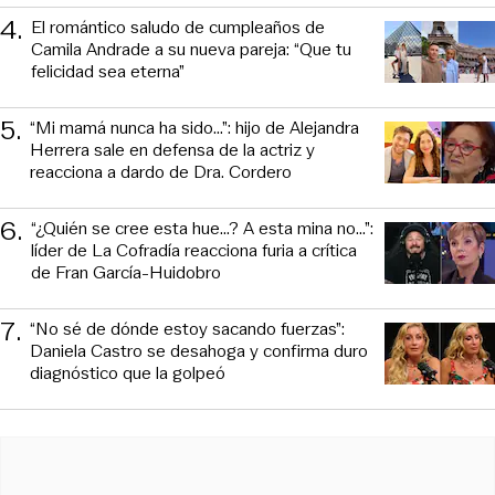
4
.
El romántico saludo de cumpleaños de
Camila Andrade a su nueva pareja: “Que tu
felicidad sea eterna”
5
.
“Mi mamá nunca ha sido...”: hijo de Alejandra
Herrera sale en defensa de la actriz y
reacciona a dardo de Dra. Cordero
6
.
“¿Quién se cree esta hue...? A esta mina no...”:
líder de La Cofradía reacciona furia a crítica
de Fran García-Huidobro
7
.
“No sé de dónde estoy sacando fuerzas”:
Daniela Castro se desahoga y confirma duro
diagnóstico que la golpeó