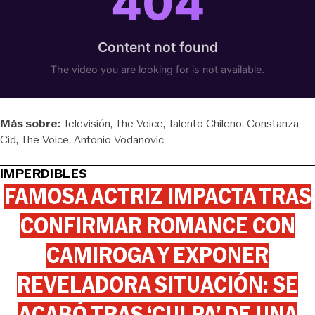
Más sobre:
Televisión
The Voice
Talento Chileno
Constanza
Cid
The Voice
Antonio Vodanovic
IMPERDIBLES
FAMOSA ACTRIZ IMPACTA TRAS
CONFIRMAR ROMANCE CON
CAMIROGA Y EXPONER
REVELADORA SITUACIÓN: SE
ACABÓ TRAS ‘CULPA’ DE UNA