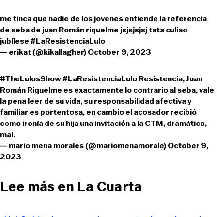
me tinca que nadie de los jovenes entiende la referencia
de seba de juan Román riquelme jsjsjsjsj tata culiao
jubílese
#LaResistenciaLulo
— erikat (@kikallagher)
October 9, 2023
#TheLulosShow
#LaResistenciaLulo
Resistencia, Juan
Román Riquelme es exactamente lo contrario al seba, vale
la pena leer de su vida, su responsabilidad afectiva y
familiar es portentosa, en cambio el acosador recibió
como ironía de su hija una invitación a la CTM, dramático,
mal.
— mario mena morales (@mariomenamorale)
October 9,
2023
Lee más en La Cuarta