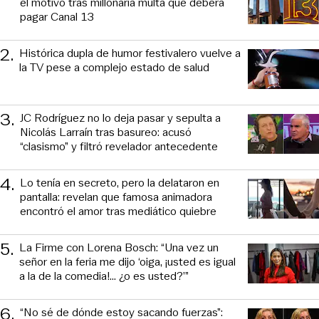
el motivo tras millonaria multa que deberá
pagar Canal 13
2
.
Histórica dupla de humor festivalero vuelve a
la TV pese a complejo estado de salud
3
.
JC Rodríguez no lo deja pasar y sepulta a
Nicolás Larraín tras basureo: acusó
“clasismo” y filtró revelador antecedente
4
.
Lo tenía en secreto, pero la delataron en
pantalla: revelan que famosa animadora
encontró el amor tras mediático quiebre
5
.
La Firme con Lorena Bosch: “Una vez un
señor en la feria me dijo ‘oiga, ¡usted es igual
a la de la comedia!... ¿o es usted?’”
6
.
“No sé de dónde estoy sacando fuerzas”: