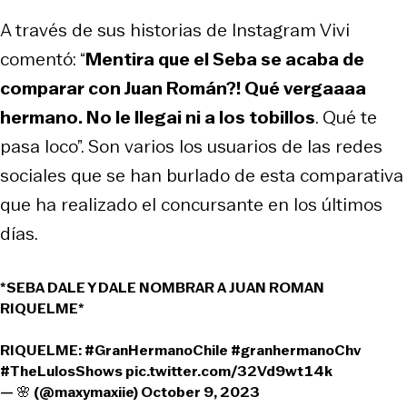
A través de sus historias de Instagram Vivi
comentó: “
Mentira que el Seba se acaba de
comparar con Juan Román?! Qué vergaaaa
hermano. No le llegai ni a los tobillos
. Qué te
pasa loco”. Son varios los usuarios de las redes
sociales que se han burlado de esta comparativa
que ha realizado el concursante en los últimos
días.
*SEBA DALE Y DALE NOMBRAR A JUAN ROMAN
RIQUELME*
RIQUELME:
#GranHermanoChile
#granhermanoChv
#TheLulosShows
pic.twitter.com/32Vd9wt14k
— 🌸 (@maxymaxiie)
October 9, 2023