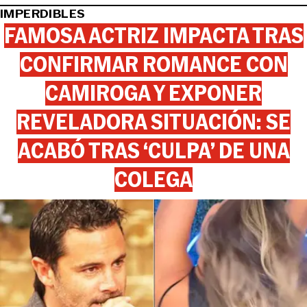
IMPERDIBLES
FAMOSA ACTRIZ IMPACTA TRAS
CONFIRMAR ROMANCE CON
CAMIROGA Y EXPONER
REVELADORA SITUACIÓN: SE
ACABÓ TRAS ‘CULPA’ DE UNA
COLEGA