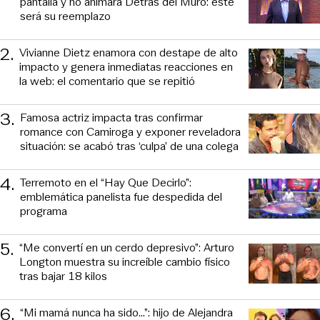
pantalla y no animará Detrás del Muro: este
será su reemplazo
2
.
Vivianne Dietz enamora con destape de alto
impacto y genera inmediatas reacciones en
la web: el comentario que se repitió
3
.
Famosa actriz impacta tras confirmar
romance con Camiroga y exponer reveladora
situación: se acabó tras ‘culpa’ de una colega
4
.
Terremoto en el “Hay Que Decirlo”:
emblemática panelista fue despedida del
programa
5
.
“Me convertí en un cerdo depresivo”: Arturo
Longton muestra su increíble cambio físico
tras bajar 18 kilos
6
.
“Mi mamá nunca ha sido...”: hijo de Alejandra