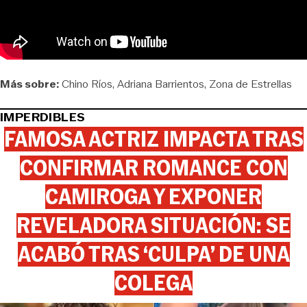
Más sobre:
Chino Ríos
Adriana Barrientos
Zona de Estrellas
IMPERDIBLES
FAMOSA ACTRIZ IMPACTA TRAS
CONFIRMAR ROMANCE CON
CAMIROGA Y EXPONER
REVELADORA SITUACIÓN: SE
ACABÓ TRAS ‘CULPA’ DE UNA
COLEGA