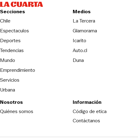
Secciones
Medios
Opens in new wind
Chile
La Tercera
Espectaculos
Glamorama
Opens in new window
Deportes
Icarito
Opens in new window
Tendencias
Auto.cl
Opens in new window
Mundo
Duna
Emprendimiento
Servicios
Urbana
Nosotros
Información
Opens in new
Quiénes somos
Código de etica
Contáctanos