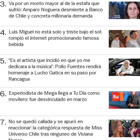
3
.
Va por un monto mayor al de la estafa que
sufrió: Amparo Noguera desmiente a Banco
de Chile y concreta millonaria demanda
4
.
Luis Miguel no está solo y triste bajo el sol:
rompió el internet promocionando famosa
bebida
5
.
“Es el artista que incidió en que yo me
dedicara a la música”: Pollo Fuentes rendirá
homenaje a Lucho Gatica en su paso por
Rancagua
6
.
Experiodista de Mega llega a Tu Día como
movilero: fue desvinculado en marzo
7
.
No se quedó callada y se apuró en
reaccionar: la categórica respuesta de Miss
Universo Chile tras ninguneo de Viviana