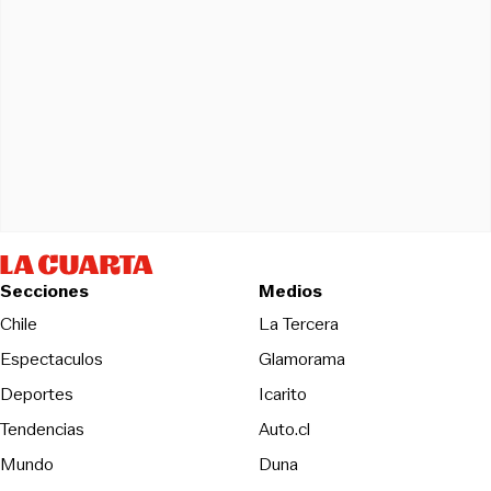
Secciones
Medios
Opens in new wind
Chile
La Tercera
Espectaculos
Glamorama
Opens in new window
Deportes
Icarito
Opens in new window
Tendencias
Auto.cl
Opens in new window
Mundo
Duna