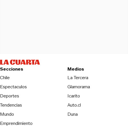
Secciones
Medios
Opens in new wind
Chile
La Tercera
Espectaculos
Glamorama
Opens in new window
Deportes
Icarito
Opens in new window
Tendencias
Auto.cl
Opens in new window
Mundo
Duna
Emprendimiento