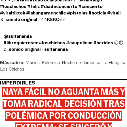
#loschichos
#feliz
#diadeconcierto
#concierto
#viraltiktok
#lahungaraenchile
#pistolas
#noticia
#virall
♬ sonido original - ⭐⭐KEKO⭐⭐
@sultanamia
#librequieroser
#loschichos
#caupolican
#heridos
☹️😞
♬ sonido original - sultanamia
Más sobre:
Música
Polémica
Noche de flamenco
La Húngara
Los Chichos
IMPERDIBLES
NAYA FÁCIL NO AGUANTA MÁS Y
TOMA RADICAL DECISIÓN TRAS
POLÉMICA POR CONDUCCIÓN