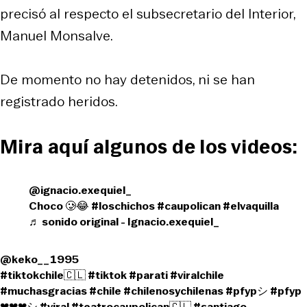
precisó al respecto el subsecretario del Interior,
Manuel Monsalve.
De momento no hay detenidos, ni se han
registrado heridos.
Mira aquí algunos de los videos:
@ignacio.exequiel_
Choco 🥲😂
#loschichos
#caupolican
#elvaquilla
♬ sonido original - Ignacio.exequiel_
@keko__1995
#tiktokchile🇨🇱
#tiktok
#parati
#viralchile
#muchasgracias
#chile
#chilenosychilenas
#pfypシ
#pfyp
❤❤❤シ
#viral
#teatrocaupolican🇨🇱
#santiago