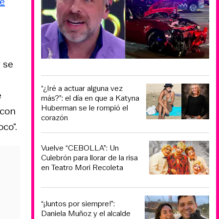
ue
 se
“¿Iré a actuar alguna vez
e
más?”: el día en que a Katyna
Huberman se le rompió el
 con
corazón
co“.
Vuelve “CEBOLLA”: Un
Culebrón para llorar de la risa
en Teatro Mori Recoleta
“¡Juntos por siempre!”:
Daniela Muñoz y el alcalde