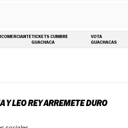
R
COMERCIANTE
TICKETS CUMBRE
VOTA
OPENS IN NEW WINDOW
OPEN
GUACHACA
GUACHACAS
A Y LEO REY ARREMETE DURO
s sociales.