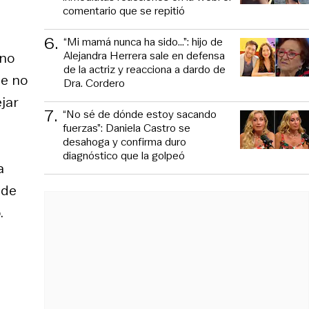
comentario que se repitió
6
.
“Mi mamá nunca ha sido...”: hijo de
Alejandra Herrera sale en defensa
 no
de la actriz y reacciona a dardo de
ue no
Dra. Cordero
jar
7
.
“No sé de dónde estoy sacando
fuerzas”: Daniela Castro se
desahoga y confirma duro
diagnóstico que la golpeó
a
 de
.