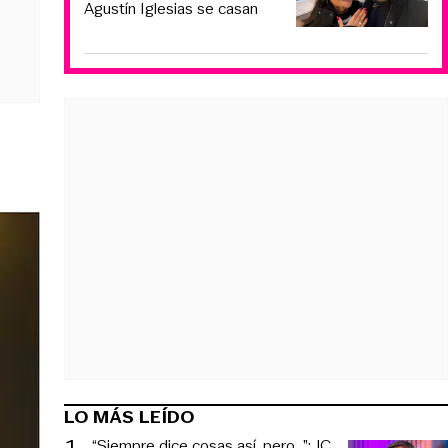
Agustín Iglesias se casan
LO MÁS LEÍDO
1
.
“Siempre dice cosas así, pero...”: JC