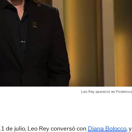
Leo Rey apareció en Podemos 
11 de julio, Leo Rey conversó con
Diana Bolocco
, y