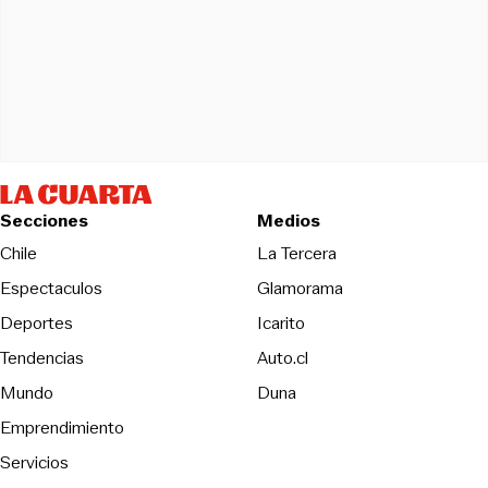
Secciones
Medios
Opens in new wind
Chile
La Tercera
Espectaculos
Glamorama
Opens in new window
Deportes
Icarito
Opens in new window
Tendencias
Auto.cl
Opens in new window
Mundo
Duna
Emprendimiento
Servicios