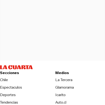
Secciones
Medios
Opens in new wind
Chile
La Tercera
Espectaculos
Glamorama
Opens in new window
Deportes
Icarito
Opens in new window
Tendencias
Auto.cl