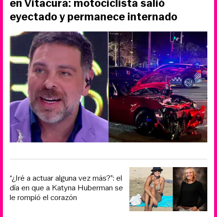
en Vitacura: motociclista salió
eyectado y permanece internado
“¿Iré a actuar alguna vez más?”: el
día en que a Katyna Huberman se
le rompió el corazón