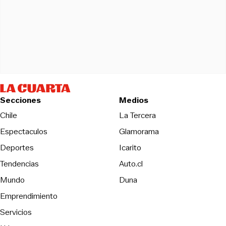
Secciones
Medios
Opens in new wind
Chile
La Tercera
Espectaculos
Glamorama
Opens in new window
Deportes
Icarito
Opens in new window
Tendencias
Auto.cl
Opens in new window
Mundo
Duna
Emprendimiento
Servicios