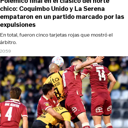
Polémico final en el clásico del norte
chico: Coquimbo Unido y La Serena
empataron en un partido marcado por las
expulsiones
En total, fueron cinco tarjetas rojas que mostró el
árbitro.
20:59