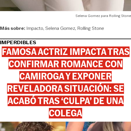
Selena Gomez para Rolling Stone
Más sobre:
Impacto
Selena Gomez
Rolling Stone
IMPERDIBLES
FAMOSA ACTRIZ IMPACTA TRAS
CONFIRMAR ROMANCE CON
CAMIROGA Y EXPONER
REVELADORA SITUACIÓN: SE
ACABÓ TRAS ‘CULPA’ DE UNA
COLEGA