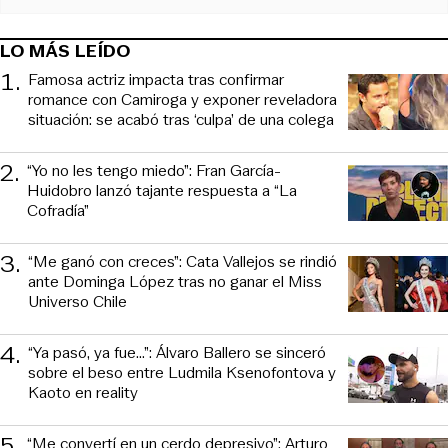
LO MÁS LEÍDO
1
.
Famosa actriz impacta tras confirmar
romance con Camiroga y exponer reveladora
situación: se acabó tras ‘culpa’ de una colega
2
.
“Yo no les tengo miedo”: Fran García-
Huidobro lanzó tajante respuesta a “La
Cofradía”
3
.
“Me ganó con creces”: Cata Vallejos se rindió
ante Dominga López tras no ganar el Miss
Universo Chile
4
.
“Ya pasó, ya fue...”: Álvaro Ballero se sinceró
sobre el beso entre Ludmila Ksenofontova y
Kaoto en reality
5
.
“Me convertí en un cerdo depresivo”: Arturo