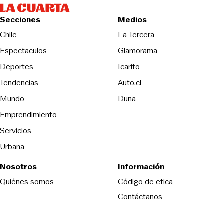
Secciones
Medios
Opens in new wind
Chile
La Tercera
Espectaculos
Glamorama
Opens in new window
Deportes
Icarito
Opens in new window
Tendencias
Auto.cl
Opens in new window
Mundo
Duna
Emprendimiento
Servicios
Urbana
Nosotros
Información
Opens in new
Quiénes somos
Código de etica
Contáctanos