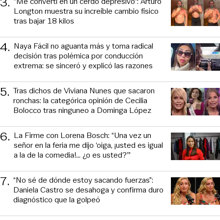
3
.
“Me convertí en un cerdo depresivo”: Arturo
Longton muestra su increíble cambio físico
tras bajar 18 kilos
4
.
Naya Fácil no aguanta más y toma radical
decisión tras polémica por conducción
extrema: se sinceró y explicó las razones
5
.
Tras dichos de Viviana Nunes que sacaron
ronchas: la categórica opinión de Cecilia
Bolocco tras ninguneo a Dominga López
6
.
La Firme con Lorena Bosch: “Una vez un
señor en la feria me dijo ‘oiga, ¡usted es igual
a la de la comedia!... ¿o es usted?’”
7
.
“No sé de dónde estoy sacando fuerzas”:
Daniela Castro se desahoga y confirma duro
diagnóstico que la golpeó