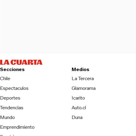
Secciones
Medios
Opens in new wind
Chile
La Tercera
Espectaculos
Glamorama
Opens in new window
Deportes
Icarito
Opens in new window
Tendencias
Auto.cl
Opens in new window
Mundo
Duna
Emprendimiento