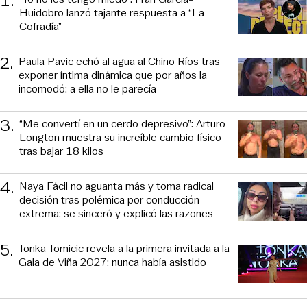
1
.
Huidobro lanzó tajante respuesta a “La
Cofradía”
2
.
Paula Pavic echó al agua al Chino Ríos tras
exponer íntima dinámica que por años la
incomodó: a ella no le parecía
3
.
“Me convertí en un cerdo depresivo”: Arturo
Longton muestra su increíble cambio físico
tras bajar 18 kilos
4
.
Naya Fácil no aguanta más y toma radical
decisión tras polémica por conducción
extrema: se sinceró y explicó las razones
5
.
Tonka Tomicic revela a la primera invitada a la
Gala de Viña 2027: nunca había asistido