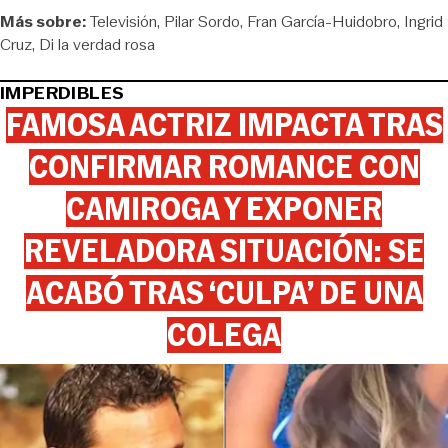
Más sobre:
Televisión
Pilar Sordo
Fran García-Huidobro
Ingrid
Cruz
Di la verdad rosa
IMPERDIBLES
FAMOSA ACTRIZ IMPACTA TRAS
CONFIRMAR ROMANCE CON
CAMIROGA Y EXPONER
REVELADORA SITUACIÓN: SE
ACABÓ TRAS ‘CULPA’ DE UNA
COLEGA