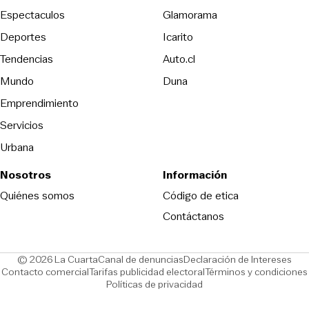
Espectaculos
Glamorama
Opens in new window
Deportes
Icarito
Opens in new window
Tendencias
Auto.cl
Opens in new window
Mundo
Duna
Emprendimiento
Servicios
Urbana
Nosotros
Información
Opens in new
Quiénes somos
Código de etica
Contáctanos
Opens in new window
Ope
© 2026 La Cuarta
Canal de denuncias
Declaración de Intereses
Opens in new window
Opens in new window
Contacto comercial
Tarifas publicidad electoral
Términos y condiciones
Políticas de privacidad