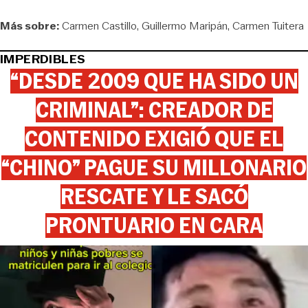
Más sobre:
Carmen Castillo
Guillermo Maripán
Carmen Tuitera
IMPERDIBLES
“DESDE 2009 QUE HA SIDO UN
CRIMINAL”: CREADOR DE
CONTENIDO EXIGIÓ QUE EL
“CHINO” PAGUE SU MILLONARIO
RESCATE Y LE SACÓ
PRONTUARIO EN CARA