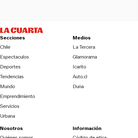
Secciones
Medios
Opens in new wind
Chile
La Tercera
Espectaculos
Glamorama
Opens in new window
Deportes
Icarito
Opens in new window
Tendencias
Auto.cl
Opens in new window
Mundo
Duna
Emprendimiento
Servicios
Urbana
Nosotros
Información
Opens in new
Quiénes somos
Código de etica