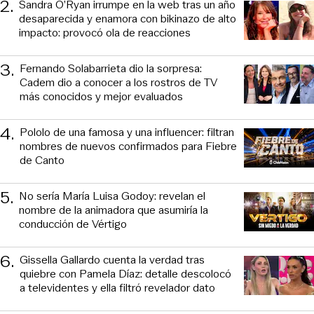
2
.
Sandra O’Ryan irrumpe en la web tras un año
desaparecida y enamora con bikinazo de alto
impacto: provocó ola de reacciones
3
.
Fernando Solabarrieta dio la sorpresa:
Cadem dio a conocer a los rostros de TV
más conocidos y mejor evaluados
4
.
Pololo de una famosa y una influencer: filtran
nombres de nuevos confirmados para Fiebre
de Canto
5
.
No sería María Luisa Godoy: revelan el
nombre de la animadora que asumiría la
conducción de Vértigo
6
.
Gissella Gallardo cuenta la verdad tras
quiebre con Pamela Díaz: detalle descolocó
a televidentes y ella filtró revelador dato