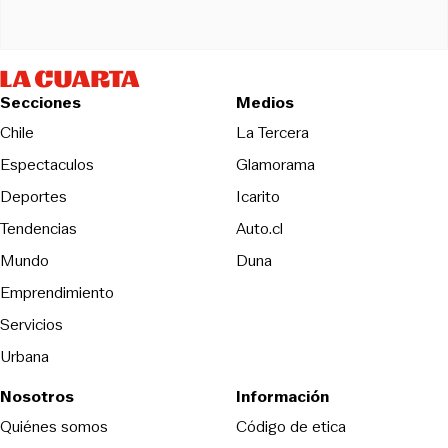
Secciones
Medios
Opens in new wind
Chile
La Tercera
Espectaculos
Glamorama
Opens in new window
Deportes
Icarito
Opens in new window
Tendencias
Auto.cl
Opens in new window
Mundo
Duna
Emprendimiento
Servicios
Urbana
Nosotros
Información
Opens in new
Quiénes somos
Código de etica