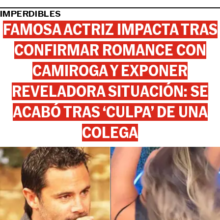
IMPERDIBLES
FAMOSA ACTRIZ IMPACTA TRAS
CONFIRMAR ROMANCE CON
CAMIROGA Y EXPONER
REVELADORA SITUACIÓN: SE
ACABÓ TRAS ‘CULPA’ DE UNA
COLEGA