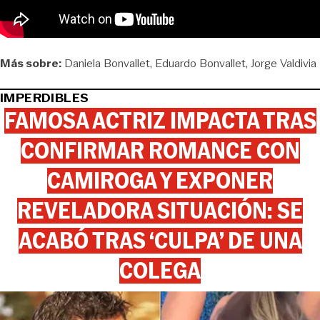
Más sobre:
Daniela Bonvallet
Eduardo Bonvallet
Jorge Valdivia
IMPERDIBLES
FAMOSA ACTRIZ IMPACTA TRAS
CONFIRMAR ROMANCE CON
CAMIROGA Y EXPONER
REVELADORA SITUACIÓN: SE
ACABÓ TRAS ‘CULPA’ DE UNA
COLEGA