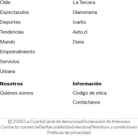
Opens in new wind
Chile
La Tercera
Espectaculos
Glamorama
Opens in new window
Deportes
Icarito
Opens in new window
Tendencias
Auto.cl
Opens in new window
Mundo
Duna
Emprendimiento
Servicios
Urbana
Nosotros
Información
Opens in new
Quiénes somos
Código de etica
Contáctanos
Opens in new window
Ope
© 2026 La Cuarta
Canal de denuncias
Declaración de Intereses
Opens in new window
Opens in new window
Contacto comercial
Tarifas publicidad electoral
Términos y condiciones
Políticas de privacidad