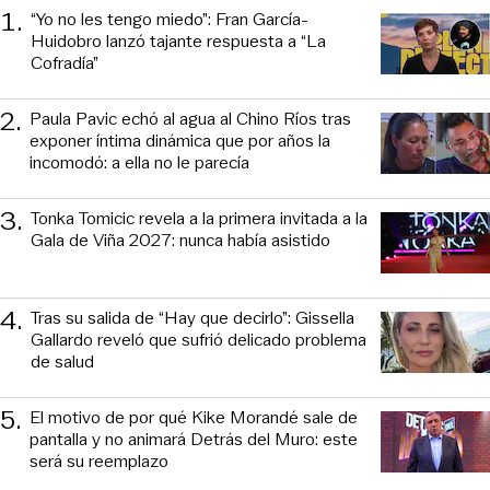
1
.
“Yo no les tengo miedo”: Fran García-
Huidobro lanzó tajante respuesta a “La
Cofradía”
2
.
Paula Pavic echó al agua al Chino Ríos tras
exponer íntima dinámica que por años la
incomodó: a ella no le parecía
3
.
Tonka Tomicic revela a la primera invitada a la
Gala de Viña 2027: nunca había asistido
4
.
Tras su salida de “Hay que decirlo”: Gissella
Gallardo reveló que sufrió delicado problema
de salud
5
.
El motivo de por qué Kike Morandé sale de
pantalla y no animará Detrás del Muro: este
será su reemplazo