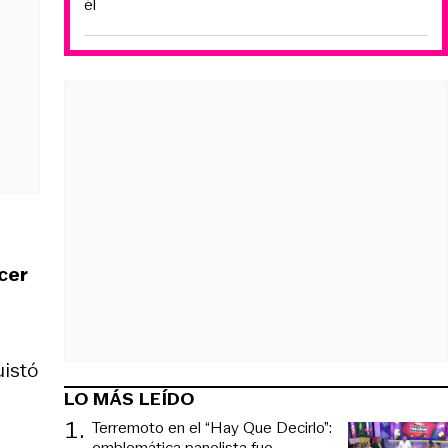
él
acer
uistó
LO MÁS LEÍDO
1
.
Terremoto en el “Hay Que Decirlo”:
emblemática panelista fue