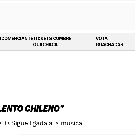
R
COMERCIANTE
TICKETS CUMBRE
VOTA
OPENS IN NEW WINDOW
OPEN
GUACHACA
GUACHACAS
ALENTO CHILENO”
10. Sigue ligada a la música.