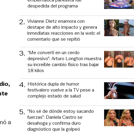
despedida del programa
2
.
Vivianne Dietz enamora con
destape de alto impacto y genera
inmediatas reacciones en la web: el
comentario que se repitió
3
.
“Me convertí en un cerdo
depresivo”: Arturo Longton muestra
su increíble cambio físico tras bajar
18 kilos
4
.
dio,
Histórica dupla de humor
festivalero vuelve a la TV pese a
nte
complejo estado de salud
5
.
“No sé de dónde estoy sacando
fuerzas”: Daniela Castro se
amó a
desahoga y confirma duro
diagnóstico que la golpeó