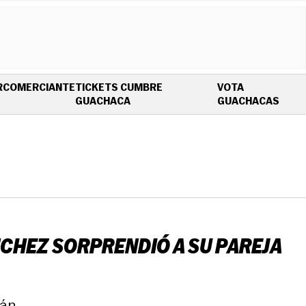
R
COMERCIANTE
TICKETS CUMBRE
VOTA
OPENS IN NEW WINDOW
OPEN
GUACHACA
GUACHACAS
NCHEZ SORPRENDIÓ A SU PAREJA
án.