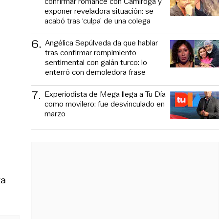
confirmar romance con Camiroga y
exponer reveladora situación: se
acabó tras ‘culpa’ de una colega
6
.
Angélica Sepúlveda da que hablar
tras confirmar rompimiento
sentimental con galán turco: lo
enterró con demoledora frase
7
.
Experiodista de Mega llega a Tu Día
como movilero: fue desvinculado en
marzo
ta