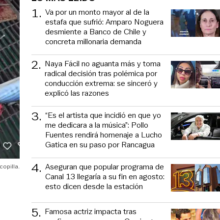
1
.
Va por un monto mayor al de la
estafa que sufrió: Amparo Noguera
desmiente a Banco de Chile y
concreta millonaria demanda
2
.
Naya Fácil no aguanta más y toma
radical decisión tras polémica por
conducción extrema: se sinceró y
explicó las razones
3
.
“Es el artista que incidió en que yo
me dedicara a la música”: Pollo
Fuentes rendirá homenaje a Lucho
Gatica en su paso por Rancagua
4
.
Aseguran que popular programa de
copilla.
Canal 13 llegaría a su fin en agosto:
esto dicen desde la estación
5
.
Famosa actriz impacta tras