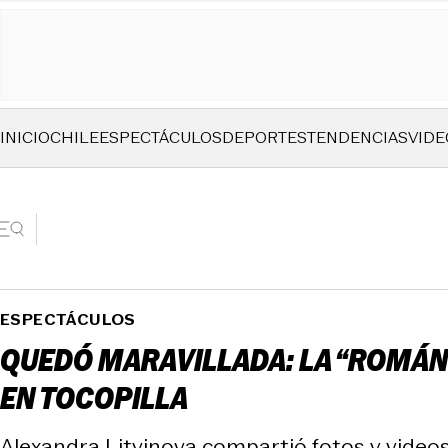
INICIO
CHILE
ESPECTÁCULOS
DEPORTES
TENDENCIAS
VIDE
ESPECTÁCULOS
QUEDÓ MARAVILLADA: LA “ROMÁNT
EN TOCOPILLA
Alexandra Litvinova compartió fotos y videos