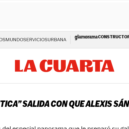
CONSTRUCTO
OS
MUNDO
SERVICIOS
URBANA
ICA” SALIDA CON QUE ALEXIS SÁ
 del especial panorama que le preparó su gal