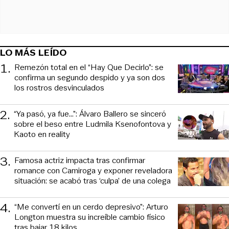
LO MÁS LEÍDO
1
.
Remezón total en el “Hay Que Decirlo”: se
confirma un segundo despido y ya son dos
los rostros desvinculados
2
.
“Ya pasó, ya fue...”: Álvaro Ballero se sinceró
sobre el beso entre Ludmila Ksenofontova y
Kaoto en reality
3
.
Famosa actriz impacta tras confirmar
romance con Camiroga y exponer reveladora
situación: se acabó tras ‘culpa’ de una colega
4
.
“Me convertí en un cerdo depresivo”: Arturo
Longton muestra su increíble cambio físico
tras bajar 18 kilos