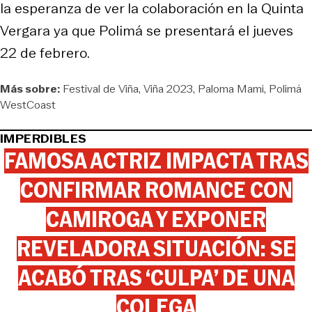
la esperanza de ver la colaboración en la Quinta
Vergara ya que Polimá se presentará el jueves
22 de febrero.
Más sobre:
Festival de Viña
Viña 2023
Paloma Mami
Polimá
WestCoast
IMPERDIBLES
FAMOSA ACTRIZ IMPACTA TRAS
CONFIRMAR ROMANCE CON
CAMIROGA Y EXPONER
REVELADORA SITUACIÓN: SE
ACABÓ TRAS ‘CULPA’ DE UNA
COLEGA