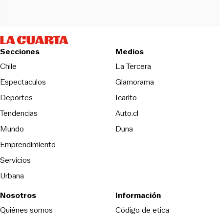
Secciones
Medios
Opens in new wind
Chile
La Tercera
Espectaculos
Glamorama
Opens in new window
Deportes
Icarito
Opens in new window
Tendencias
Auto.cl
Opens in new window
Mundo
Duna
Emprendimiento
Servicios
Urbana
Nosotros
Información
Opens in new
Quiénes somos
Código de etica