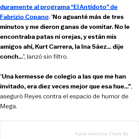
duramente al programa “
El Antídoto
” de
Fabrizio Copano
. “
No aguanté más de tres
minutos y me dieron ganas de vomitar. No le
encontraba patas ni orejas, y están mis
amigos ahí, Kurt Carrera, la Ina Sáez… dije
conch…
”, lanzó sin filtro.
“
Una kermesse de colegio a las que me han
invitado, era diez veces mejor que esa hue…”
,
aseguró Reyes contra el espacio de humor de
Mega.
A post shared by Charly Badulaque (@claudioreyesactor)